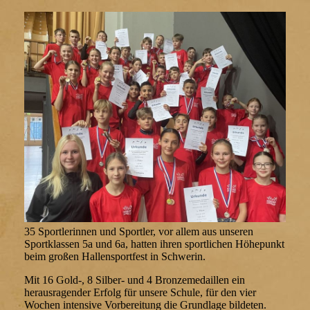
35 Sportlerinnen und Sportler, vor allem aus unseren
Sportklassen 5a und 6a, hatten ihren sportlichen Höhepunkt
beim großen Hallensportfest in Schwerin.
Mit 16 Gold-, 8 Silber- und 4 Bronzemedaillen ein
herausragender Erfolg für unsere Schule, für den vier
Wochen intensive Vorbereitung die Grundlage bildeten.